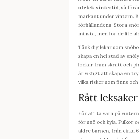
utelek vintertid
, så för
markant under vintern. B
förhållandena. Stora sn
minsta, men för de lite äl
Tänk dig lekar som snöbol
skapa en hel stad av snöl
lockar fram skratt och pi
är viktigt att skapa en 
vilka risker som finns oc
Rätt leksaker
För att ta vara på vinter
för snö och kyla. Pulkor o
äldre barnen, från cirka