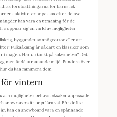
ändras förutsättningarna för barns lek
arnens aktiviteter anpassas efter de nya
ömängder kan vara en utmaning för de
dre öppnar sig en värld av möjligheter.
lskrig, byggandet av snögrottor eller att
yktor! Pulkaåkning är såklart en klassiker som
rr i magen. Har du tänkt på säkerheten? Det
trygg men ändå utmanande miljö. Fundera över
h hur du kan minimera dem.
 för vintern
ns alla möjligheter behövs leksaker anpassade
ch snowracers är populära val. För de lite
 6 år, kan en snowboard vara en spännande