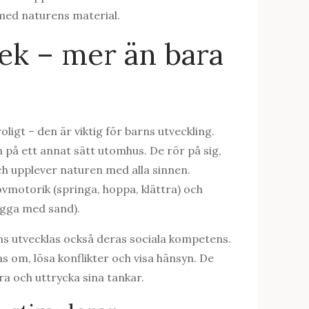
 med naturens material.
k – mer än bara
ligt – den är viktig för barns utveckling.
på ett annat sätt utomhus. De rör på sig,
och upplever naturen med alla sinnen.
motorik (springa, hoppa, klättra) och
ygga med sand).
ns utvecklas också deras sociala kompetens.
as om, lösa konflikter och visa hänsyn. De
a och uttrycka sina tankar.