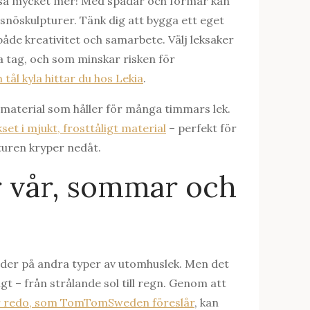
 så mycket mer! Med spadar och formar kan
snöskulpturer. Tänk dig att bygga ett eget
både kreativitet och samarbete. Välj leksaker
fa tag, och som minskar risken för
tål kyla hittar du hos Lekia
.
la material som håller för många timmars lek.
set i mjukt, frosttåligt material
– perfekt för
uren kryper nedåt.
 vår, sommar och
der på andra typer av utomhuslek. Men det
gt – från strålande sol till regn. Genom att
ar redo, som TomTomSweden föreslår
, kan