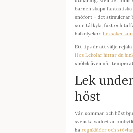
utmaning. Men det finns
barnen skapa fantastiska 
snöfort – det stimulerar 
som tål kyla, fukt och tuf
halkolyckor.
Leksaker som 
Ett tips är att välja rejä
Hos Lekolar hittar du hink
snölek även när temperat
Lek under
höst
Vår, sommar och höst bju
svenska vädret är ombytli
ha
regnkläder och stövl