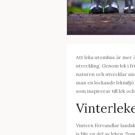
Att leka utomhus är mer än
utveckling. Genom lek i fr
naturen och utvecklar sin
man en lockande lekmiljö 
som inspirerar till lek och
Vinterlek
Vintern förvandlar landsk
is blir en del av leken. So