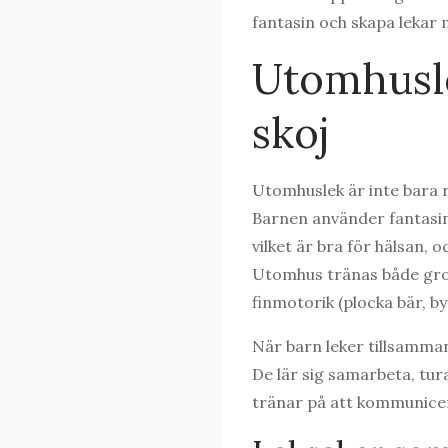
fantasin och skapa lekar
Utomhusle
skoj
Utomhuslek är inte bara ro
Barnen använder fantasin 
vilket är bra för hälsan, 
Utomhus tränas både grov
finmotorik (plocka bär, b
När barn leker tillsamma
De lär sig samarbeta, tur
tränar på att kommunicer