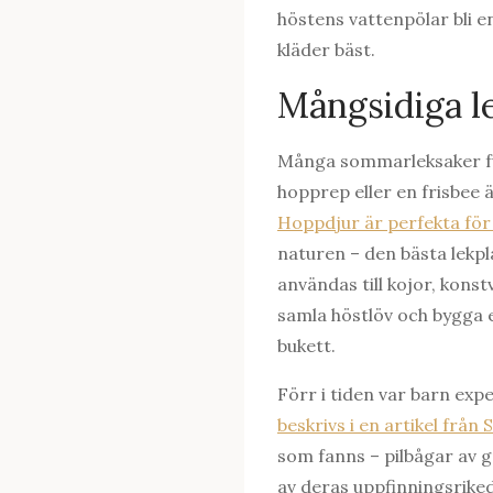
höstens vattenpölar bli en
kläder bäst.
Mångsidiga l
Många sommarleksaker fung
hopprep eller en frisbee 
Hoppdjur är perfekta för a
naturen – den bästa lekp
användas till kojor, konst
samla höstlöv och bygga e
bukett.
Förr i tiden var barn exp
beskrivs i en artikel frå
som fanns – pilbågar av g
av deras uppfinningsrik