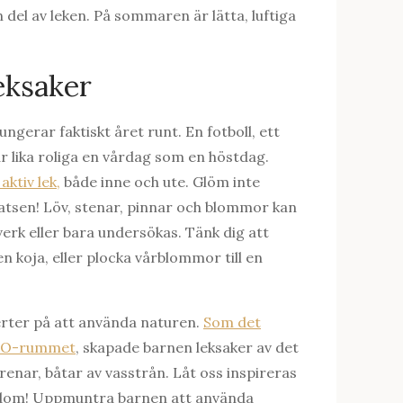
 del av leken. På sommaren är lätta, luftiga
eksaker
erar faktiskt året runt. En fotboll, ett
är lika roliga en vårdag som en höstdag.
ktiv lek,
både inne och ute. Glöm inte
latsen! Löv, stenar, pinnar och blommor kan
verk eller bara undersökas. Tänk dig att
n koja, eller plocka vårblommor till en
erter på att använda naturen.
Som det
n SO-rummet
, skapade barnen leksaker av det
renar, båtar av vasstrån. Låt oss inspireras
edom! Uppmuntra barnen att använda