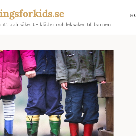
ingsforkids.se
H
fritt och säkert – kläder och leksaker till barnen