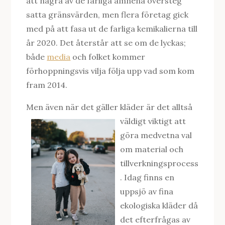
att några av de farliga ämnena översteg
satta gränsvärden, men flera företag gick
med på att fasa ut de farliga kemikalierna till
år 2020. Det återstår att se om de lyckas;
både
media
och folket kommer
förhoppningsvis vilja följa upp vad som kom
fram 2014.
Men även när det gäller kläder är det all
tså
väldigt viktigt att
göra medvetna val
om material och
tillverkningsprocess
. Idag finns en
uppsjö av fina
ekologiska kläder då
det efterfrågas av