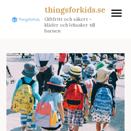
Skip
thingsforkids.se
to
Giftfritt och säkert –
content
kläder och leksaker till
barnen