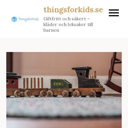
Skip
thingsforkids.se
to
Giftfritt och säkert –
content
kläder och leksaker till
barnen