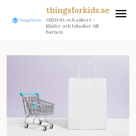
Skip
thingsforkids.se
to
Giftfritt och säkert –
content
kläder och leksaker till
barnen